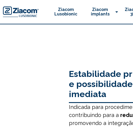
Ziacom
Ziacom
Zia
Lusobionic
implants
3
Estabilidade p
e possibilidad
imediata
Indicada para procedime
contribuindo para a
redu
promovendo a integração 