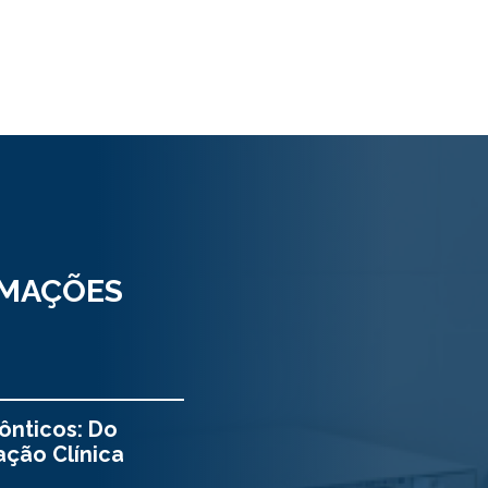
RMAÇÕES
ônticos: Do
ação Clínica